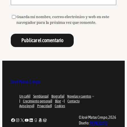
Guarda mi nombre, correo electrónico y web en este
navegador para la próxima vez que comente.
José Matas Crespo
Un café
Semblanza
Biografía
Novelas y cuentos
Crecimiento personal
Blog
Contacto
Aviso legal
Privacidad
Cookies
© José Matas Crespo, 2026
Facebook
Instagram
X
YouTube
LinkedIn
Goodreads
Amazon
WordPress
Diseño:
MONOGLIFO