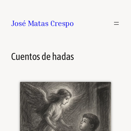
Saltar
al
contenido
José Matas Crespo
Cuentos de hadas